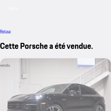
Menu
My saved searches, 0 searches saved
My sa
Retour
Cette Porsche a été vendue.
vendu