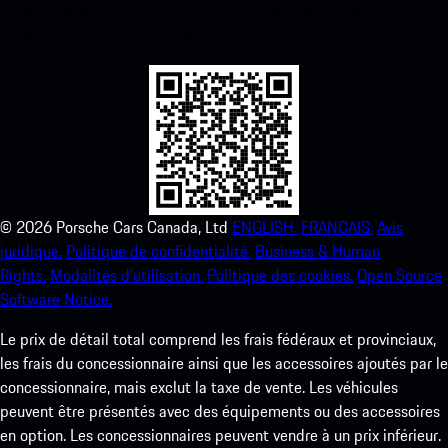
ci-dessous. Accédez instantanément à l’App Store d’Apple et
améliorez votre expérience Porsche en un rien de temps.
©
2026
Porsche Cars Canada, Ltd
ENGLISH.
FRANCAIS.
Avis
juridique.
Politique de confidentialité.
Business & Human
Rights.
Modalités d’utilisation.
Politique des cookies.
Open Source
Software Notice.
Le prix de détail total comprend les frais fédéraux et provinciaux,
les frais du concessionnaire ainsi que les accessoires ajoutés par le
concessionnaire, mais exclut la taxe de vente. Les véhicules
peuvent être présentés avec des équipements ou des accessoires
en option. Les concessionnaires peuvent vendre à un prix inférieur.