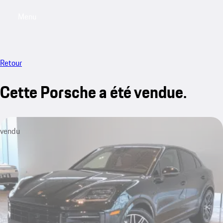
Menu
My saved searches, 0 searches saved
My sa
Retour
Cette Porsche a été vendue.
vendu