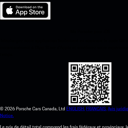
Ma Porsche pour iOS
Téléchargez notre application facilement en scannant le code QR 
instantanément à l’App Store d’Apple et améliorez votre expérienc
temps.
©
2026
Porsche Cars Canada, Ltd
ENGLISH.
FRANCAIS.
Avis juridi
Notice.
Le prix de détail total comprend les frais fédéraux et provinciaux, 