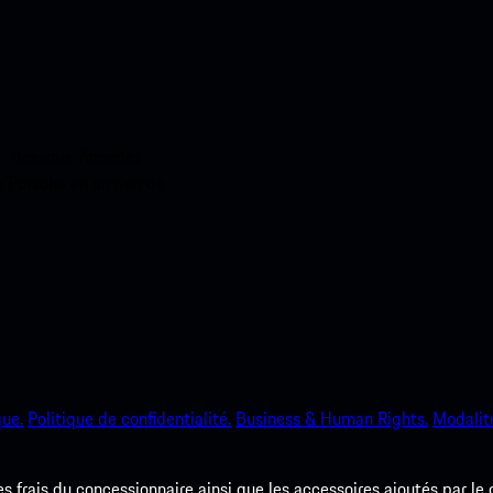
ci-dessous. Accédez
e Porsche en un rien de
que.
Politique de confidentialité.
Business & Human Rights.
Modalité
les frais du concessionnaire ainsi que les accessoires ajoutés par le