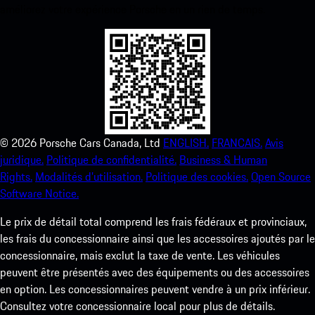
améliorez votre expérience Porsche en un rien de temps.
©
2026
Porsche Cars Canada, Ltd
ENGLISH.
FRANCAIS.
Avis
juridique.
Politique de confidentialité.
Business & Human
Rights.
Modalités d’utilisation.
Politique des cookies.
Open Source
Software Notice.
Le prix de détail total comprend les frais fédéraux et provinciaux,
les frais du concessionnaire ainsi que les accessoires ajoutés par le
concessionnaire, mais exclut la taxe de vente. Les véhicules
peuvent être présentés avec des équipements ou des accessoires
en option. Les concessionnaires peuvent vendre à un prix inférieur.
Consultez votre concessionnaire local pour plus de détails.