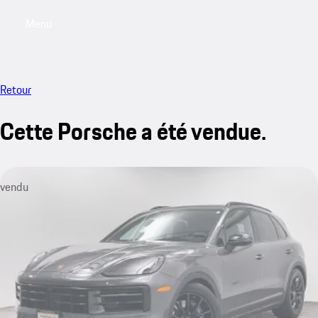
Menu
My saved searches, 0 searches saved
My sa
Retour
Cette Porsche a été vendue.
vendu