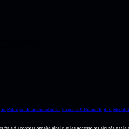
ci-dessous. Accédez
e Porsche en un rien de
que.
Politique de confidentialité.
Business & Human Rights.
Modalité
les frais du concessionnaire ainsi que les accessoires ajoutés par le