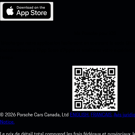
Ma Porsche pour iOS
Téléchargez notre application facilement en scannant le code QR 
instantanément à l’App Store d’Apple et améliorez votre expérienc
temps.
©
2026
Porsche Cars Canada, Ltd
ENGLISH.
FRANCAIS.
Avis juridi
Notice.
Le prix de détail total comprend les frais fédéraux et provinciaux, 