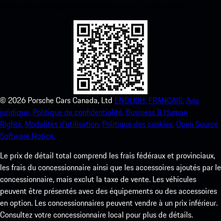
améliorez votre expérience Porsche en un rien de temps.
©
2026
Porsche Cars Canada, Ltd
ENGLISH.
FRANCAIS.
Avis
juridique.
Politique de confidentialité.
Business & Human
Rights.
Modalités d’utilisation.
Politique des cookies.
Open Source
Software Notice.
Le prix de détail total comprend les frais fédéraux et provinciaux,
les frais du concessionnaire ainsi que les accessoires ajoutés par le
concessionnaire, mais exclut la taxe de vente. Les véhicules
peuvent être présentés avec des équipements ou des accessoires
en option. Les concessionnaires peuvent vendre à un prix inférieur.
Consultez votre concessionnaire local pour plus de détails.