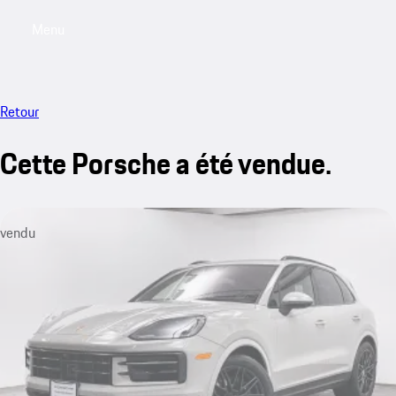
Menu
My saved searches, 0 searches saved
My sa
Retour
Cette Porsche a été vendue.
vendu