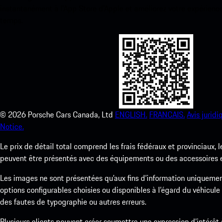
instantanément à l’App Store d’Apple et améliorez votre expérienc
temps.
©
2026
Porsche Cars Canada, Ltd
ENGLISH.
FRANCAIS.
Avis juridi
Notice.
Le prix de détail total comprend les frais fédéraux et provinciaux, 
peuvent être présentés avec des équipements ou des accessoires en 
Les images ne sont présentées qu’aux fins d’information uniqueme
options configurables choisies ou disponibles à l’égard du véhicule
des fautes de typographie ou autres erreurs.
Plusieurs clients peuvent créer soumettre une expression d’intérêt