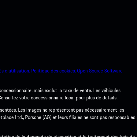
s d’utilisation.
Politique des cookies.
Open Source Software
 concessionnaire, mais exclut la taxe de vente. Les véhicules
nsultez votre concessionnaire local pour plus de détails.
ésentées. Les images ne représentent pas nécessairement les
place Ltd., Porsche (AG) et leurs filiales ne sont pas responsables
ptation de la demande de réservation et le traitement des frais de