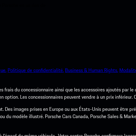
e Porsche en un rien de
que.
Politique de confidentialité.
Business & Human Rights.
Modalité
les frais du concessionnaire ainsi que les accessoires ajoutés par le
option. Les concessionnaires peuvent vendre à un prix inférieur. Co
nt. Des images prises en Europe ou aux États-Unis peuvent être pr
 ou du modèle illustré. Porsche Cars Canada, Porsche Sales & Market
 à l’égard du même véhicule.. Votre centre Porsche confirmera lacce