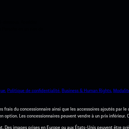
ci-dessous. Accédez
e Porsche en un rien de
que.
Politique de confidentialité.
Business & Human Rights.
Modalité
les frais du concessionnaire ainsi que les accessoires ajoutés par le
option. Les concessionnaires peuvent vendre à un prix inférieur. Co
nt. Des images prises en Europe ou aux États-Unis peuvent être pr