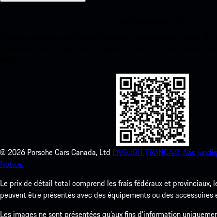
Ma Porsche pour iOS
Téléchargez notre application facilement en scannant le code QR 
instantanément à l’App Store d’Apple et améliorez votre expérienc
temps.
©
2026
Porsche Cars Canada, Ltd
ENGLISH.
FRANCAIS.
Avis juridi
Notice.
Le prix de détail total comprend les frais fédéraux et provinciaux, 
peuvent être présentés avec des équipements ou des accessoires en 
Les images ne sont présentées qu’aux fins d’information uniqueme