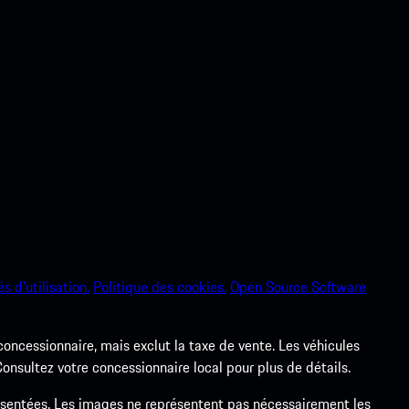
s d’utilisation.
Politique des cookies.
Open Source Software
 concessionnaire, mais exclut la taxe de vente. Les véhicules
nsultez votre concessionnaire local pour plus de détails.
ésentées. Les images ne représentent pas nécessairement les