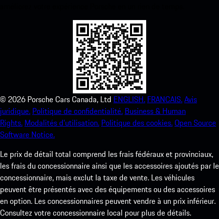
améliorez votre expérience Porsche en un rien de temps.
©
2026
Porsche Cars Canada, Ltd
ENGLISH.
FRANCAIS.
Avis
juridique.
Politique de confidentialité.
Business & Human
Rights.
Modalités d’utilisation.
Politique des cookies.
Open Source
Software Notice.
Le prix de détail total comprend les frais fédéraux et provinciaux,
les frais du concessionnaire ainsi que les accessoires ajoutés par le
concessionnaire, mais exclut la taxe de vente. Les véhicules
peuvent être présentés avec des équipements ou des accessoires
en option. Les concessionnaires peuvent vendre à un prix inférieur.
Consultez votre concessionnaire local pour plus de détails.