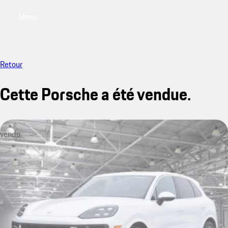
Menu
My saved searches, 0 searches saved
My sa
Retour
Cette Porsche a été vendue.
vendu