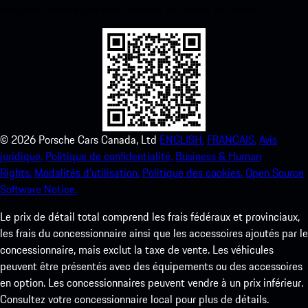
améliorez votre expérience Porsche en un rien de temps.
©
2026
Porsche Cars Canada, Ltd
ENGLISH.
FRANCAIS.
Avis
juridique.
Politique de confidentialité.
Business & Human
Rights.
Modalités d’utilisation.
Politique des cookies.
Open Source
Software Notice.
Le prix de détail total comprend les frais fédéraux et provinciaux,
les frais du concessionnaire ainsi que les accessoires ajoutés par le
concessionnaire, mais exclut la taxe de vente. Les véhicules
peuvent être présentés avec des équipements ou des accessoires
en option. Les concessionnaires peuvent vendre à un prix inférieur.
Consultez votre concessionnaire local pour plus de détails.