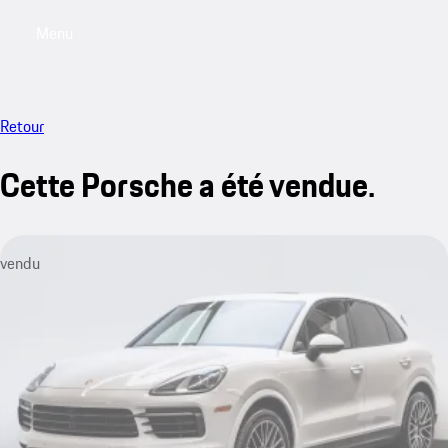
Menu
My saved searches, 0 searches saved
My sa
Retour
Cette Porsche a été vendue.
vendu