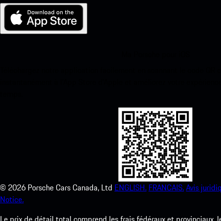
Ma Porsche pour iOS
Téléchargez notre application facilement en scannant le code QR 
instantanément à l’App Store d’Apple et améliorez votre expérienc
temps.
©
2026
Porsche Cars Canada, Ltd
ENGLISH.
FRANCAIS.
Avis juridi
Notice.
Le prix de détail total comprend les frais fédéraux et provinciaux, 