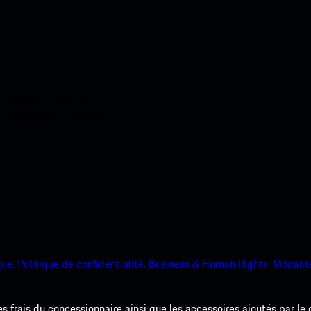
ci-dessous. Accédez
e Porsche en un rien de
que.
Politique de confidentialité.
Business & Human Rights.
Modalité
les frais du concessionnaire ainsi que les accessoires ajoutés par le