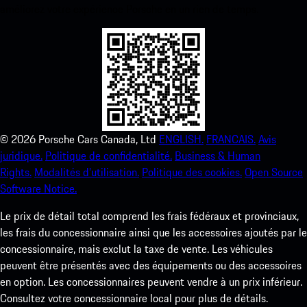
améliorez votre expérience Porsche en un rien de temps.
©
2026
Porsche Cars Canada, Ltd
ENGLISH.
FRANCAIS.
Avis
juridique.
Politique de confidentialité.
Business & Human
Rights.
Modalités d’utilisation.
Politique des cookies.
Open Source
Software Notice.
Le prix de détail total comprend les frais fédéraux et provinciaux,
les frais du concessionnaire ainsi que les accessoires ajoutés par le
concessionnaire, mais exclut la taxe de vente. Les véhicules
peuvent être présentés avec des équipements ou des accessoires
en option. Les concessionnaires peuvent vendre à un prix inférieur.
Consultez votre concessionnaire local pour plus de détails.