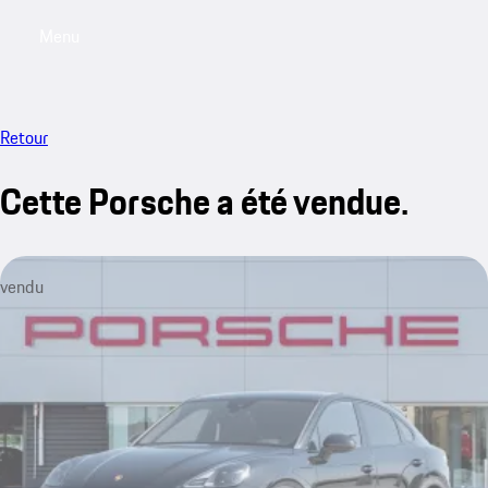
Menu
My saved searches, 0 searches saved
My sa
Retour
Cette Porsche a été vendue.
vendu