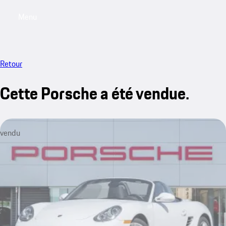
Menu
My saved searches, 0 searches saved
My sa
Retour
Cette Porsche a été vendue.
vendu