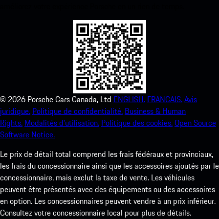
améliorez votre expérience Porsche en un rien de temps.
©
2026
Porsche Cars Canada, Ltd
ENGLISH.
FRANCAIS.
Avis
juridique.
Politique de confidentialité.
Business & Human
Rights.
Modalités d’utilisation.
Politique des cookies.
Open Source
Software Notice.
Le prix de détail total comprend les frais fédéraux et provinciaux,
les frais du concessionnaire ainsi que les accessoires ajoutés par le
concessionnaire, mais exclut la taxe de vente. Les véhicules
peuvent être présentés avec des équipements ou des accessoires
en option. Les concessionnaires peuvent vendre à un prix inférieur.
Consultez votre concessionnaire local pour plus de détails.