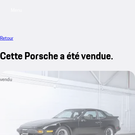
Menu
My saved searches, 0 searches saved
My sa
Retour
Cette Porsche a été vendue.
vendu