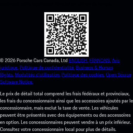
améliorez votre expérience Porsche en un rien de temps.
©
2026
Porsche Cars Canada, Ltd
ENGLISH.
FRANCAIS.
Avis
juridique.
Politique de confidentialité.
Business & Human
Rights.
Modalités d’utilisation.
Politique des cookies.
Open Source
Software Notice.
Le prix de détail total comprend les frais fédéraux et provinciaux,
les frais du concessionnaire ainsi que les accessoires ajoutés par le
concessionnaire, mais exclut la taxe de vente. Les véhicules
peuvent être présentés avec des équipements ou des accessoires
en option. Les concessionnaires peuvent vendre à un prix inférieur.
Consultez votre concessionnaire local pour plus de détails.