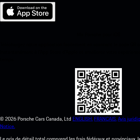
Ma Porsche pour iOS
Téléchargez notre application facilement en scannant le code QR 
instantanément à l’App Store d’Apple et améliorez votre expérienc
temps.
©
2026
Porsche Cars Canada, Ltd
ENGLISH.
FRANCAIS.
Avis juridi
Notice.
Le prix de détail total comprend les frais fédéraux et provinciaux, 