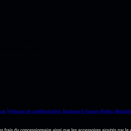
ci-dessous. Accédez
e Porsche en un rien de
que.
Politique de confidentialité.
Business & Human Rights.
Modalité
les frais du concessionnaire ainsi que les accessoires ajoutés par le