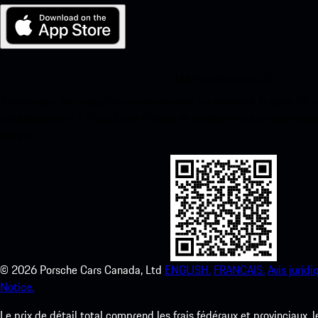
Ma Porsche pour iOS
Téléchargez notre application facilement en scannant le code QR 
instantanément à l’App Store d’Apple et améliorez votre expérienc
temps.
©
2026
Porsche Cars Canada, Ltd
ENGLISH.
FRANCAIS.
Avis juridi
Notice.
Le prix de détail total comprend les frais fédéraux et provinciaux, 