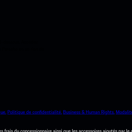
ci-dessous. Accédez
e Porsche en un rien de
que.
Politique de confidentialité.
Business & Human Rights.
Modalité
les frais du concessionnaire ainsi que les accessoires ajoutés par le