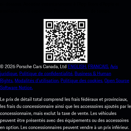
ci-dessous. Accédez instantanément à l’App Store d’Apple et
améliorez votre expérience Porsche en un rien de temps.
©
2026
Porsche Cars Canada, Ltd
ENGLISH.
FRANCAIS.
Avis
juridique.
Politique de confidentialité.
Business & Human
Rights.
Modalités d’utilisation.
Politique des cookies.
Open Source
Software Notice.
Le prix de détail total comprend les frais fédéraux et provinciaux,
les frais du concessionnaire ainsi que les accessoires ajoutés par le
concessionnaire, mais exclut la taxe de vente. Les véhicules
peuvent être présentés avec des équipements ou des accessoires
en option. Les concessionnaires peuvent vendre à un prix inférieur.