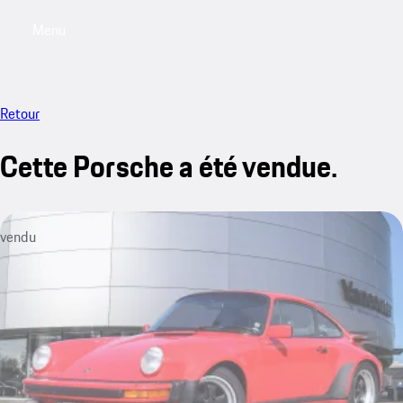
Menu
My saved searches, 0 searches saved
My sa
Retour
Cette Porsche a été vendue.
vendu