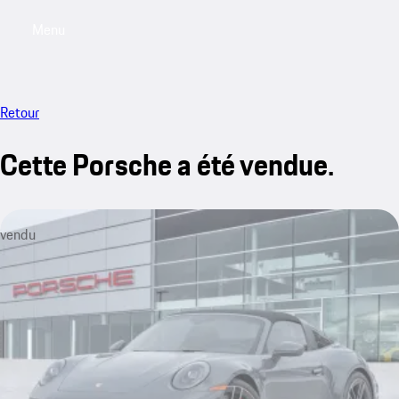
Menu
My saved searches, 0 searches saved
My sa
Retour
Cette Porsche a été vendue.
vendu