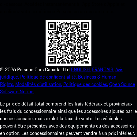
ci-dessous. Accédez instantanément à l’App Store d’Apple et
améliorez votre expérience Porsche en un rien de temps.
©
2026
Porsche Cars Canada, Ltd
ENGLISH.
FRANCAIS.
Avis
juridique.
Politique de confidentialité.
Business & Human
Rights.
Modalités d’utilisation.
Politique des cookies.
Open Source
Software Notice.
Le prix de détail total comprend les frais fédéraux et provinciaux,
les frais du concessionnaire ainsi que les accessoires ajoutés par le
concessionnaire, mais exclut la taxe de vente. Les véhicules
peuvent être présentés avec des équipements ou des accessoires
en option. Les concessionnaires peuvent vendre à un prix inférieur.