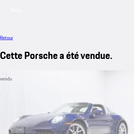
Menu
My saved searches, 0 searches saved
My sa
Retour
Cette Porsche a été vendue.
vendu