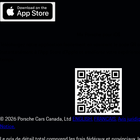
Ma Porsche pour iOS
Téléchargez notre application facilement en scannant le code QR 
instantanément à l’App Store d’Apple et améliorez votre expérienc
temps.
©
2026
Porsche Cars Canada, Ltd
ENGLISH.
FRANCAIS.
Avis juridi
Notice.
Le prix de détail total comprend les frais fédéraux et provinciaux, 