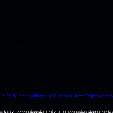
ci-dessous. Accédez
e Porsche en un rien de
que.
Politique de confidentialité.
Business & Human Rights.
Modalité
les frais du concessionnaire ainsi que les accessoires ajoutés par le