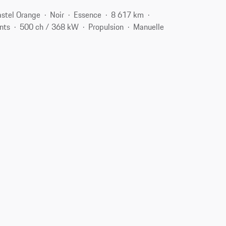
astel Orange
Noir
Essence
8 617 km
nts
500 ch / 368 kW
Propulsion
Manuelle