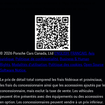
ci-dessous. Accédez instantanément à l’App Store d’Apple et
améliorez votre expérience Porsche en un rien de temps.
©
2026
Porsche Cars Canada, Ltd
ENGLISH.
FRANCAIS.
Avis
juridique.
Politique de confidentialité.
Business & Human
Rights.
Modalités d’utilisation.
Politique des cookies.
Open Source
Software Notice.
Le prix de détail total comprend les frais fédéraux et provinciaux,
les frais du concessionnaire ainsi que les accessoires ajoutés par le
concessionnaire, mais exclut la taxe de vente. Les véhicules
peuvent être présentés avec des équipements ou des accessoires
en option. Les concessionnaires peuvent vendre à un prix inférieur.