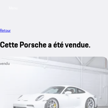
Menu
My saved searches, 0 searches saved
My sa
Retour
Cette Porsche a été vendue.
vendu