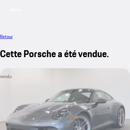
Menu
My saved searches, 0 searches saved
My sa
Retour
Cette Porsche a été vendue.
vendu