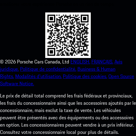
améliorez votre expérience Porsche en un rien de temps.
©
2026
Porsche Cars Canada, Ltd
ENGLISH.
FRANCAIS.
Avis
juridique.
Politique de confidentialité.
Business & Human
Rights.
Modalités d’utilisation.
Politique des cookies.
Open Source
Software Notice.
Le prix de détail total comprend les frais fédéraux et provinciaux,
les frais du concessionnaire ainsi que les accessoires ajoutés par le
concessionnaire, mais exclut la taxe de vente. Les véhicules
peuvent être présentés avec des équipements ou des accessoires
en option. Les concessionnaires peuvent vendre à un prix inférieur.
Consultez votre concessionnaire local pour plus de détails.