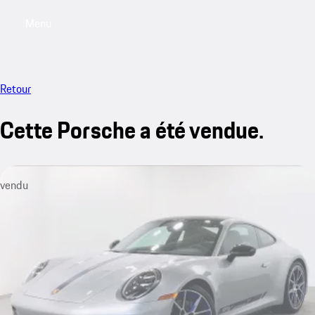
Menu
My saved searches, 0 searches saved
My sa
Retour
Cette Porsche a été vendue.
vendu