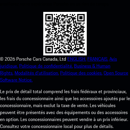
améliorez votre expérience Porsche en un rien de temps.
©
2026
Porsche Cars Canada, Ltd
ENGLISH.
FRANCAIS.
Avis
juridique.
Politique de confidentialité.
Business & Human
Rights.
Modalités d’utilisation.
Politique des cookies.
Open Source
Software Notice.
Le prix de détail total comprend les frais fédéraux et provinciaux,
les frais du concessionnaire ainsi que les accessoires ajoutés par le
concessionnaire, mais exclut la taxe de vente. Les véhicules
peuvent être présentés avec des équipements ou des accessoires
en option. Les concessionnaires peuvent vendre à un prix inférieur.
Consultez votre concessionnaire local pour plus de détails.