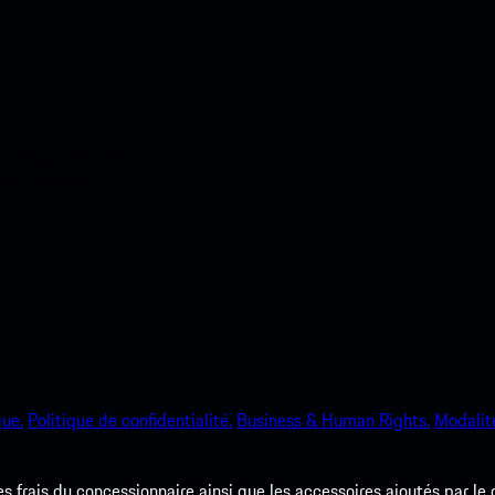
ci-dessous. Accédez
e Porsche en un rien de
que.
Politique de confidentialité.
Business & Human Rights.
Modalité
les frais du concessionnaire ainsi que les accessoires ajoutés par le