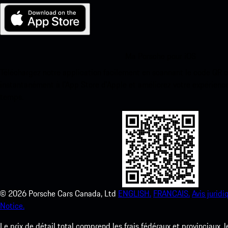
Ma Porsche pour iOS
Téléchargez notre application facilement en scannant le code QR 
instantanément à l’App Store d’Apple et améliorez votre expérienc
temps.
©
2026
Porsche Cars Canada, Ltd
ENGLISH.
FRANCAIS.
Avis juridi
Notice.
Le prix de détail total comprend les frais fédéraux et provinciaux, 