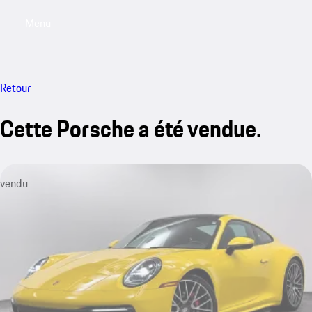
Menu
My saved searches, 0 searches saved
My sa
Retour
Cette Porsche a été vendue.
vendu