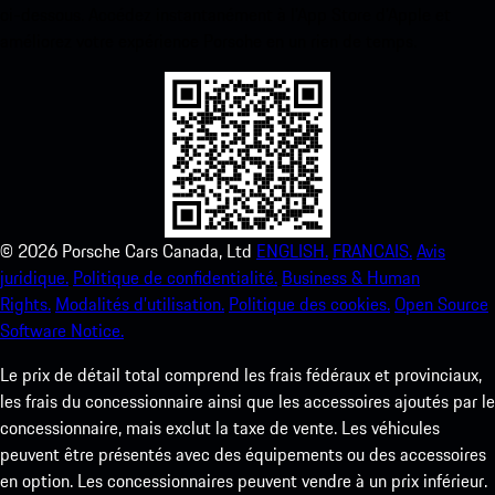
ci-dessous. Accédez instantanément à l’App Store d’Apple et
améliorez votre expérience Porsche en un rien de temps.
©
2026
Porsche Cars Canada, Ltd
ENGLISH.
FRANCAIS.
Avis
juridique.
Politique de confidentialité.
Business & Human
Rights.
Modalités d’utilisation.
Politique des cookies.
Open Source
Software Notice.
Le prix de détail total comprend les frais fédéraux et provinciaux,
les frais du concessionnaire ainsi que les accessoires ajoutés par le
concessionnaire, mais exclut la taxe de vente. Les véhicules
peuvent être présentés avec des équipements ou des accessoires
en option. Les concessionnaires peuvent vendre à un prix inférieur.