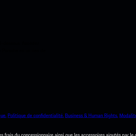
ci-dessous. Accédez
e Porsche en un rien de
que.
Politique de confidentialité.
Business & Human Rights.
Modalité
les frais du concessionnaire ainsi que les accessoires ajoutés par le