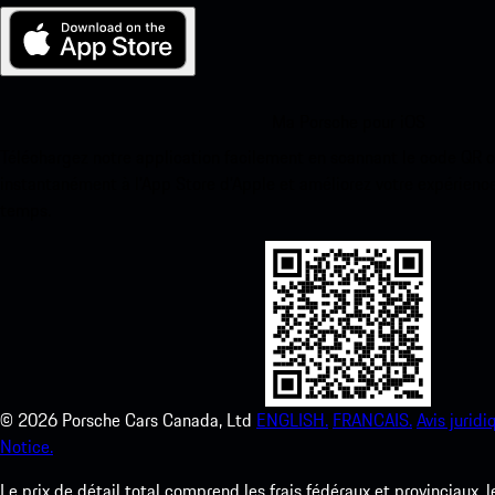
Ma Porsche pour iOS
Téléchargez notre application facilement en scannant le code QR 
instantanément à l’App Store d’Apple et améliorez votre expérienc
temps.
©
2026
Porsche Cars Canada, Ltd
ENGLISH.
FRANCAIS.
Avis juridi
Notice.
Le prix de détail total comprend les frais fédéraux et provinciaux, 