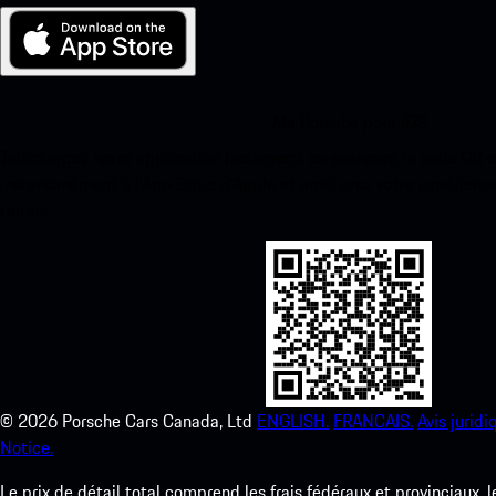
Ma Porsche pour iOS
Téléchargez notre application facilement en scannant le code QR 
instantanément à l’App Store d’Apple et améliorez votre expérienc
temps.
©
2026
Porsche Cars Canada, Ltd
ENGLISH.
FRANCAIS.
Avis juridi
Notice.
Le prix de détail total comprend les frais fédéraux et provinciaux, 