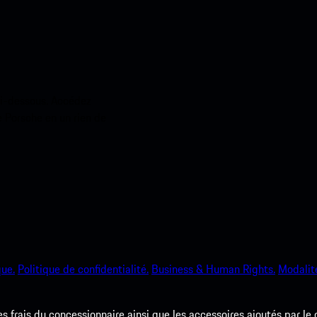
ci-dessous. Accédez
e Porsche en un rien de
que.
Politique de confidentialité.
Business & Human Rights.
Modalité
les frais du concessionnaire ainsi que les accessoires ajoutés par le