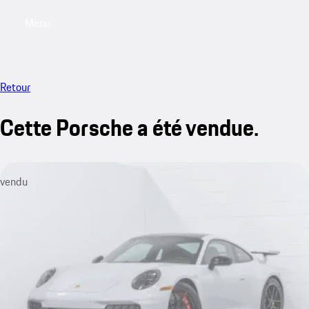
Menu
My saved searches, 0 searches saved
My sa
Retour
Cette Porsche a été vendue.
vendu