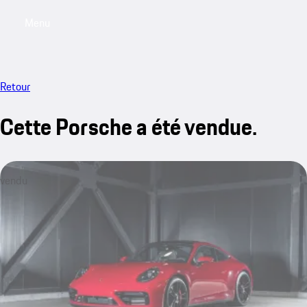
Menu
My saved searches, 0 searches saved
My sa
Retour
Cette Porsche a été vendue.
vendu