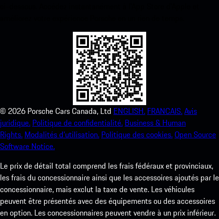
ci-dessous. Accédez instantanément à l’App Store d’Apple et
améliorez votre expérience Porsche en un rien de temps.
©
2026
Porsche Cars Canada, Ltd
ENGLISH.
FRANCAIS.
Avis
juridique.
Politique de confidentialité.
Business & Human
Rights.
Modalités d’utilisation.
Politique des cookies.
Open Source
Software Notice.
Le prix de détail total comprend les frais fédéraux et provinciaux,
les frais du concessionnaire ainsi que les accessoires ajoutés par le
concessionnaire, mais exclut la taxe de vente. Les véhicules
peuvent être présentés avec des équipements ou des accessoires
en option. Les concessionnaires peuvent vendre à un prix inférieur.