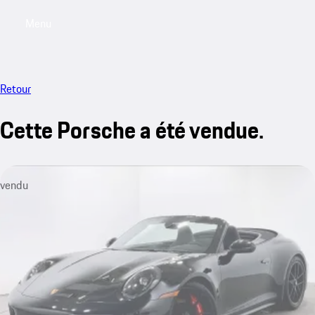
Menu
My saved searches, 0 searches saved
My sa
Retour
Cette Porsche a été vendue.
vendu