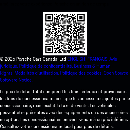
améliorez votre expérience Porsche en un rien de temps.
©
2026
Porsche Cars Canada, Ltd
ENGLISH.
FRANCAIS.
Avis
juridique.
Politique de confidentialité.
Business & Human
Rights.
Modalités d’utilisation.
Politique des cookies.
Open Source
Software Notice.
Le prix de détail total comprend les frais fédéraux et provinciaux,
les frais du concessionnaire ainsi que les accessoires ajoutés par le
concessionnaire, mais exclut la taxe de vente. Les véhicules
peuvent être présentés avec des équipements ou des accessoires
en option. Les concessionnaires peuvent vendre à un prix inférieur.
Consultez votre concessionnaire local pour plus de détails.