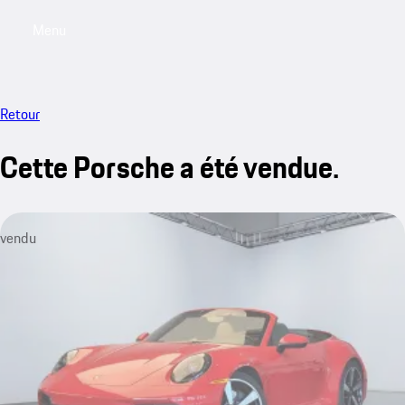
Menu
My saved searches, 0 searches saved
My sa
Retour
Cette Porsche a été vendue.
vendu