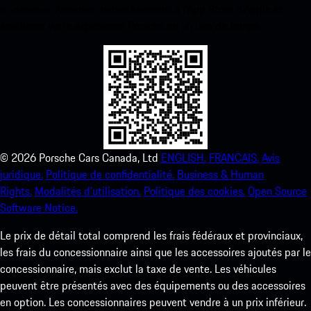
ci-dessous. Accédez instantanément à l’App Store d’Apple et
améliorez votre expérience Porsche en un rien de temps.
©
2026
Porsche Cars Canada, Ltd
ENGLISH.
FRANCAIS.
Avis
juridique.
Politique de confidentialité.
Business & Human
Rights.
Modalités d’utilisation.
Politique des cookies.
Open Source
Software Notice.
Le prix de détail total comprend les frais fédéraux et provinciaux,
les frais du concessionnaire ainsi que les accessoires ajoutés par le
concessionnaire, mais exclut la taxe de vente. Les véhicules
peuvent être présentés avec des équipements ou des accessoires
en option. Les concessionnaires peuvent vendre à un prix inférieur.