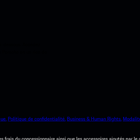
ci-dessous. Accédez
e Porsche en un rien de
que.
Politique de confidentialité.
Business & Human Rights.
Modalité
les frais du concessionnaire ainsi que les accessoires ajoutés par le