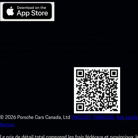
Ma Porsche pour iOS
Téléchargez notre application facilement en scannant le code QR 
instantanément à l’App Store d’Apple et améliorez votre expérienc
temps.
©
2026
Porsche Cars Canada, Ltd
ENGLISH.
FRANCAIS.
Avis juridi
Notice.
Le prix de détail total comprend les frais fédéraux et provinciaux, 