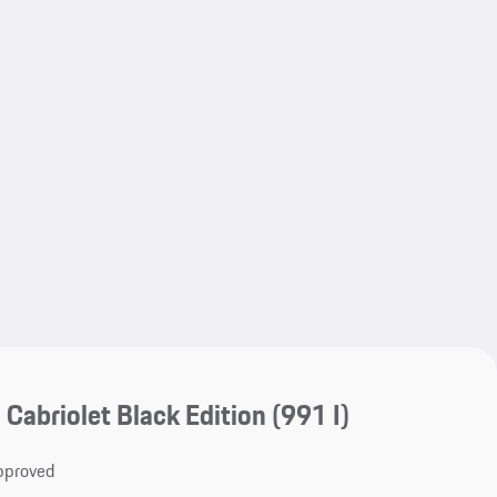
My save
My save
Cabriolet Black Edition
(991 I)
Approved