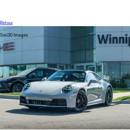
Menu
My saved searches, 0 searches saved
My sa
Retour
Son
30 Images