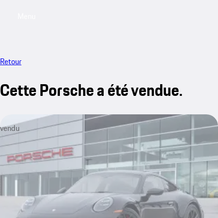
Menu
My saved searches, 0 searches saved
My sa
Retour
Cette Porsche a été vendue.
vendu