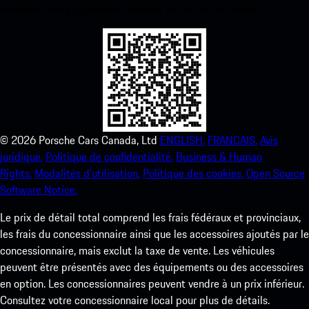
améliorez votre expérience Porsche en un rien de temps.
©
2026
Porsche Cars Canada, Ltd
ENGLISH.
FRANCAIS.
Avis
juridique.
Politique de confidentialité.
Business & Human
Rights.
Modalités d’utilisation.
Politique des cookies.
Open Source
Software Notice.
Le prix de détail total comprend les frais fédéraux et provinciaux,
les frais du concessionnaire ainsi que les accessoires ajoutés par le
concessionnaire, mais exclut la taxe de vente. Les véhicules
peuvent être présentés avec des équipements ou des accessoires
en option. Les concessionnaires peuvent vendre à un prix inférieur.
Consultez votre concessionnaire local pour plus de détails.