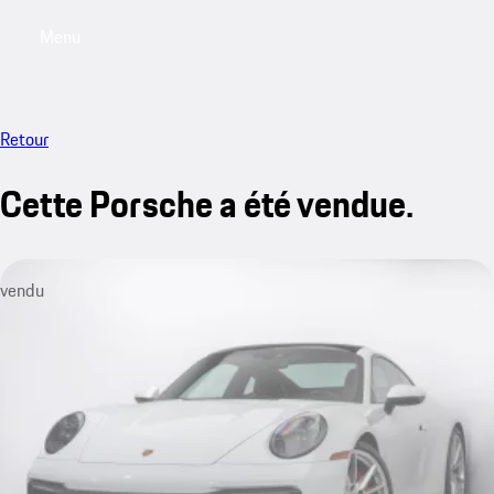
Menu
My saved searches, 0 searches saved
My sa
Retour
Cette Porsche a été vendue.
vendu