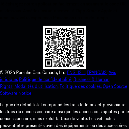
Téléchargez notre application facilement en scannant le code QR
ci-dessous. Accédez instantanément à l’App Store d’Apple et
améliorez votre expérience Porsche en un rien de temps.
©
2026
Porsche Cars Canada, Ltd
ENGLISH.
FRANCAIS.
Avis
juridique.
Politique de confidentialité.
Business & Human
Rights.
Modalités d’utilisation.
Politique des cookies.
Open Source
Software Notice.
Le prix de détail total comprend les frais fédéraux et provinciaux,
les frais du concessionnaire ainsi que les accessoires ajoutés par le
concessionnaire, mais exclut la taxe de vente. Les véhicules
peuvent être présentés avec des équipements ou des accessoires