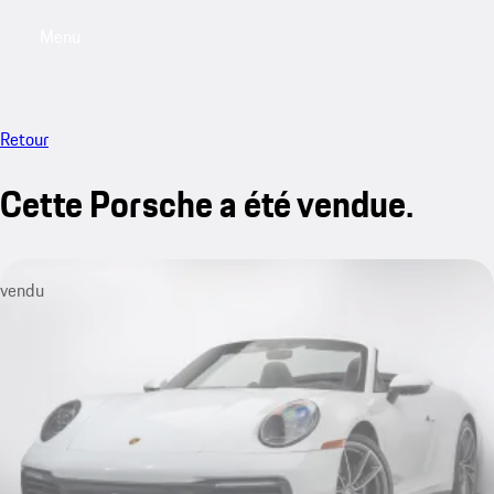
Menu
My saved searches, 0 searches saved
My sa
Retour
Cette Porsche a été vendue.
vendu