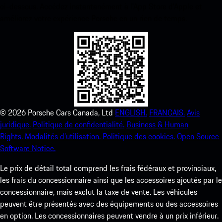
ci-dessous. Accédez instantanément à l’App Store d’Apple et
améliorez votre expérience Porsche en un rien de temps.
©
2026
Porsche Cars Canada, Ltd
ENGLISH.
FRANCAIS.
Avis
juridique.
Politique de confidentialité.
Business & Human
Rights.
Modalités d’utilisation.
Politique des cookies.
Open Source
Software Notice.
Le prix de détail total comprend les frais fédéraux et provinciaux,
les frais du concessionnaire ainsi que les accessoires ajoutés par le
concessionnaire, mais exclut la taxe de vente. Les véhicules
peuvent être présentés avec des équipements ou des accessoires
en option. Les concessionnaires peuvent vendre à un prix inférieur.