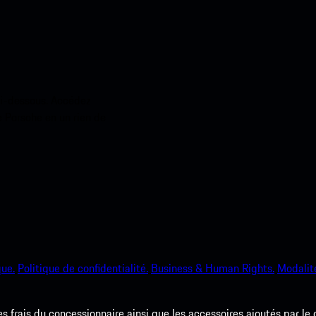
ci-dessous. Accédez
e Porsche en un rien de
que.
Politique de confidentialité.
Business & Human Rights.
Modalité
les frais du concessionnaire ainsi que les accessoires ajoutés par le