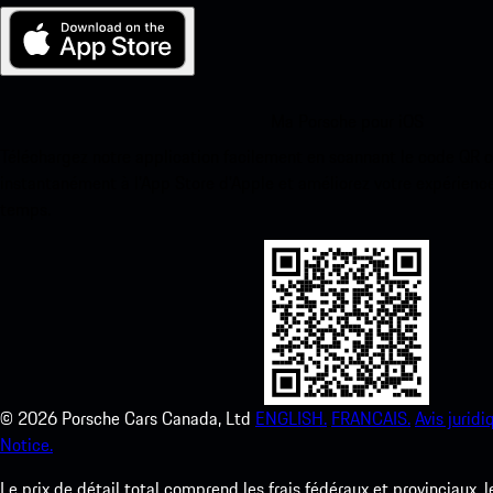
Ma Porsche pour iOS
Téléchargez notre application facilement en scannant le code QR 
instantanément à l’App Store d’Apple et améliorez votre expérienc
temps.
©
2026
Porsche Cars Canada, Ltd
ENGLISH.
FRANCAIS.
Avis juridi
Notice.
Le prix de détail total comprend les frais fédéraux et provinciaux, 