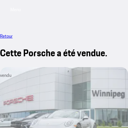
Menu
My saved searches, 0 searches saved
My sa
Retour
Cette Porsche a été vendue.
vendu