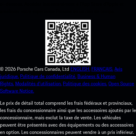
ci-dessous. Accédez instantanément à l’App Store d’Apple et
améliorez votre expérience Porsche en un rien de temps.
©
2026
Porsche Cars Canada, Ltd
ENGLISH.
FRANCAIS.
Avis
juridique.
Politique de confidentialité.
Business & Human
Rights.
Modalités d’utilisation.
Politique des cookies.
Open Source
Software Notice.
Le prix de détail total comprend les frais fédéraux et provinciaux,
les frais du concessionnaire ainsi que les accessoires ajoutés par le
concessionnaire, mais exclut la taxe de vente. Les véhicules
peuvent être présentés avec des équipements ou des accessoires
en option. Les concessionnaires peuvent vendre à un prix inférieur.