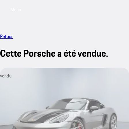
Menu
My saved searches, 0 searches saved
My sa
Retour
Cette Porsche a été vendue.
vendu