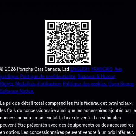
ci-dessous. Accédez instantanément à l’App Store d’Apple et
améliorez votre expérience Porsche en un rien de temps.
©
2026
Porsche Cars Canada, Ltd
ENGLISH.
FRANCAIS.
Avis
juridique.
Politique de confidentialité.
Business & Human
Rights.
Modalités d’utilisation.
Politique des cookies.
Open Source
Software Notice.
Le prix de détail total comprend les frais fédéraux et provinciaux,
les frais du concessionnaire ainsi que les accessoires ajoutés par le
concessionnaire, mais exclut la taxe de vente. Les véhicules
peuvent être présentés avec des équipements ou des accessoires
en option. Les concessionnaires peuvent vendre à un prix inférieur.