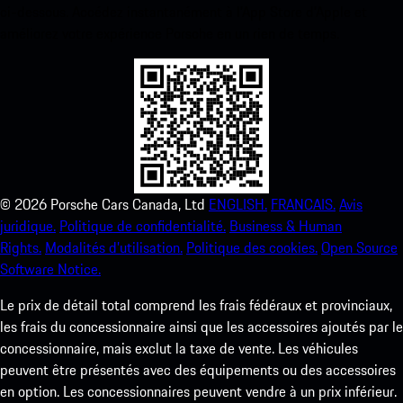
ci-dessous. Accédez instantanément à l’App Store d’Apple et
améliorez votre expérience Porsche en un rien de temps.
©
2026
Porsche Cars Canada, Ltd
ENGLISH.
FRANCAIS.
Avis
juridique.
Politique de confidentialité.
Business & Human
Rights.
Modalités d’utilisation.
Politique des cookies.
Open Source
Software Notice.
Le prix de détail total comprend les frais fédéraux et provinciaux,
les frais du concessionnaire ainsi que les accessoires ajoutés par le
concessionnaire, mais exclut la taxe de vente. Les véhicules
peuvent être présentés avec des équipements ou des accessoires
en option. Les concessionnaires peuvent vendre à un prix inférieur.