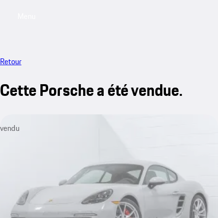
Menu
My saved searches, 0 searches saved
My sa
Retour
Cette Porsche a été vendue.
vendu