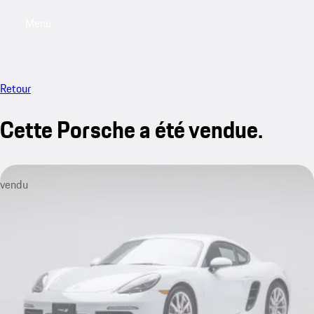
Menu
My saved searches, 0 searches saved
My sa
Retour
Cette Porsche a été vendue.
vendu