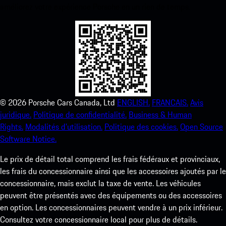
améliorez votre expérience Porsche en un rien de temps.
©
2026
Porsche Cars Canada, Ltd
ENGLISH.
FRANCAIS.
Avis
juridique.
Politique de confidentialité.
Business & Human
Rights.
Modalités d’utilisation.
Politique des cookies.
Open Source
Software Notice.
Le prix de détail total comprend les frais fédéraux et provinciaux,
les frais du concessionnaire ainsi que les accessoires ajoutés par le
concessionnaire, mais exclut la taxe de vente. Les véhicules
peuvent être présentés avec des équipements ou des accessoires
en option. Les concessionnaires peuvent vendre à un prix inférieur.
Consultez votre concessionnaire local pour plus de détails.