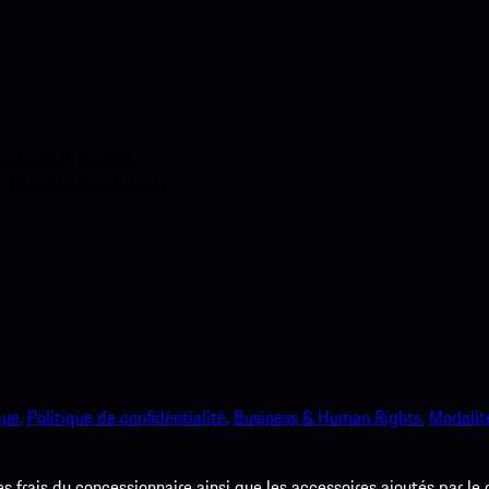
ci-dessous. Accédez
e Porsche en un rien de
que.
Politique de confidentialité.
Business & Human Rights.
Modalité
les frais du concessionnaire ainsi que les accessoires ajoutés par le