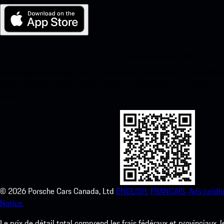
Ma Porsche pour iOS
Téléchargez notre application facilement en scannant le code QR 
instantanément à l’App Store d’Apple et améliorez votre expérienc
temps.
©
2026
Porsche Cars Canada, Ltd
ENGLISH.
FRANCAIS.
Avis juridi
Notice.
Le prix de détail total comprend les frais fédéraux et provinciaux, 