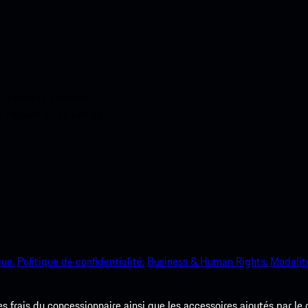
ci-dessous. Accédez
e Porsche en un rien de
que.
Politique de confidentialité.
Business & Human Rights.
Modalité
les frais du concessionnaire ainsi que les accessoires ajoutés par le