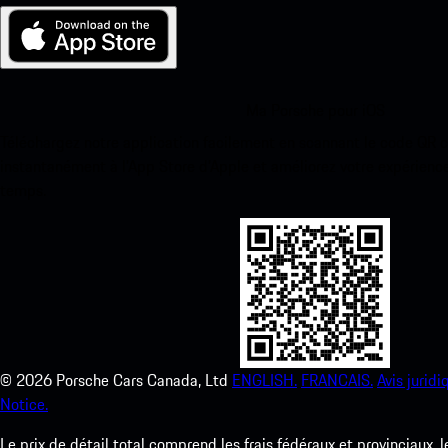
Ma Porsche pour iOS
Téléchargez notre application facilement en scannant le code QR 
instantanément à l’App Store d’Apple et améliorez votre expérienc
temps.
©
2026
Porsche Cars Canada, Ltd
ENGLISH.
FRANCAIS.
Avis juridi
Notice.
Le prix de détail total comprend les frais fédéraux et provinciaux, 