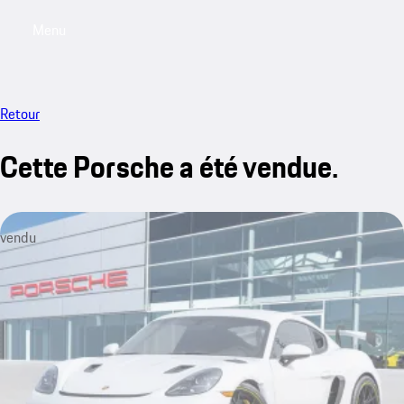
Menu
My saved searches, 0 searches saved
My sa
Retour
Cette Porsche a été vendue.
vendu