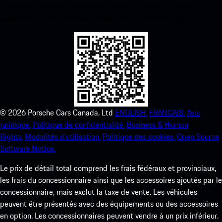
ci-dessous. Accédez instantanément à l’App Store d’Apple et
améliorez votre expérience Porsche en un rien de temps.
©
2026
Porsche Cars Canada, Ltd
ENGLISH.
FRANCAIS.
Avis
juridique.
Politique de confidentialité.
Business & Human
Rights.
Modalités d’utilisation.
Politique des cookies.
Open Source
Software Notice.
Le prix de détail total comprend les frais fédéraux et provinciaux,
les frais du concessionnaire ainsi que les accessoires ajoutés par le
concessionnaire, mais exclut la taxe de vente. Les véhicules
peuvent être présentés avec des équipements ou des accessoires
en option. Les concessionnaires peuvent vendre à un prix inférieur.