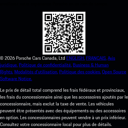
améliorez votre expérience Porsche en un rien de temps.
©
2026
Porsche Cars Canada, Ltd
ENGLISH.
FRANCAIS.
Avis
juridique.
Politique de confidentialité.
Business & Human
Rights.
Modalités d’utilisation.
Politique des cookies.
Open Source
Software Notice.
Le prix de détail total comprend les frais fédéraux et provinciaux,
les frais du concessionnaire ainsi que les accessoires ajoutés par le
concessionnaire, mais exclut la taxe de vente. Les véhicules
peuvent être présentés avec des équipements ou des accessoires
en option. Les concessionnaires peuvent vendre à un prix inférieur.
Consultez votre concessionnaire local pour plus de détails.