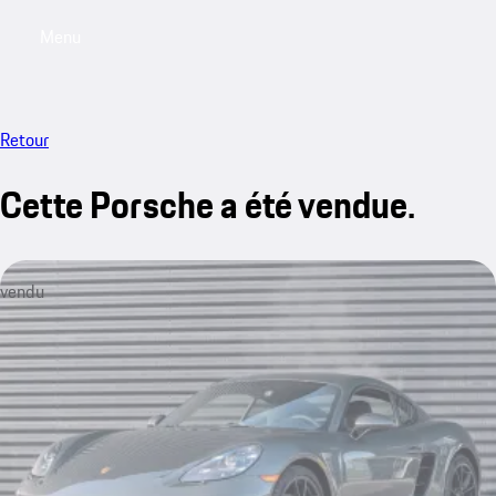
Menu
My saved searches, 0 searches saved
My sa
Retour
Cette Porsche a été vendue.
vendu