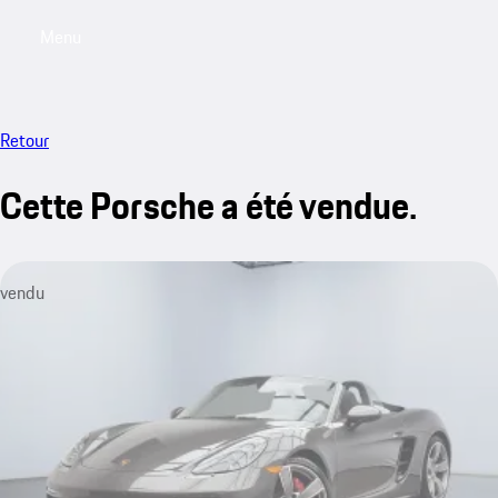
Menu
My saved searches, 0 searches saved
My sa
Retour
Cette Porsche a été vendue.
vendu