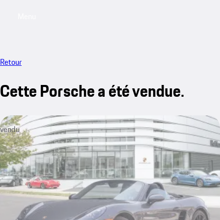
Menu
My saved searches, 0 searches saved
My sa
Retour
Cette Porsche a été vendue.
vendu