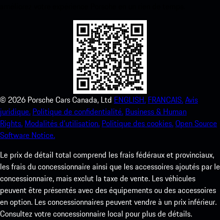
améliorez votre expérience Porsche en un rien de temps.
©
2026
Porsche Cars Canada, Ltd
ENGLISH.
FRANCAIS.
Avis
juridique.
Politique de confidentialité.
Business & Human
Rights.
Modalités d’utilisation.
Politique des cookies.
Open Source
Software Notice.
Le prix de détail total comprend les frais fédéraux et provinciaux,
les frais du concessionnaire ainsi que les accessoires ajoutés par le
concessionnaire, mais exclut la taxe de vente. Les véhicules
peuvent être présentés avec des équipements ou des accessoires
en option. Les concessionnaires peuvent vendre à un prix inférieur.
Consultez votre concessionnaire local pour plus de détails.