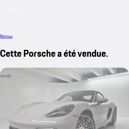
Menu
My saved searches, 0 searches saved
My sa
Retour
Cette Porsche a été vendue.
vendu