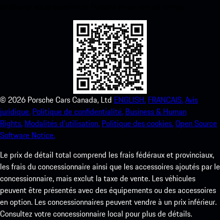
améliorez votre expérience Porsche en un rien de temps.
©
2026
Porsche Cars Canada, Ltd
ENGLISH.
FRANCAIS.
Avis
juridique.
Politique de confidentialité.
Business & Human
Rights.
Modalités d’utilisation.
Politique des cookies.
Open Source
Software Notice.
Le prix de détail total comprend les frais fédéraux et provinciaux,
les frais du concessionnaire ainsi que les accessoires ajoutés par le
concessionnaire, mais exclut la taxe de vente. Les véhicules
peuvent être présentés avec des équipements ou des accessoires
en option. Les concessionnaires peuvent vendre à un prix inférieur.
Consultez votre concessionnaire local pour plus de détails.