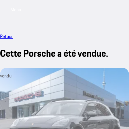
Menu
My saved searches, 0 searches saved
My sa
Retour
Cette Porsche a été vendue.
vendu